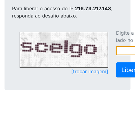
Para liberar o acesso
do IP
216.73.217.143
,
responda ao desafio abaixo.
Digite 
lado no
[trocar imagem]